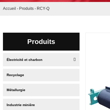
Accueil
-
Produits
-
RCY-Q
Produits

Électricité et charbon
Recyclage
Séparateur magnétique par flottatio
Métallurgie
n
Industrie minière