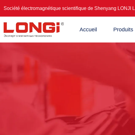
Société électromagnétique scientifique de Shenyang LONJI 
Accueil
Produits
Séparateur magnétique supracond
ucteur série LJWH pour minéraux n
on métalliques