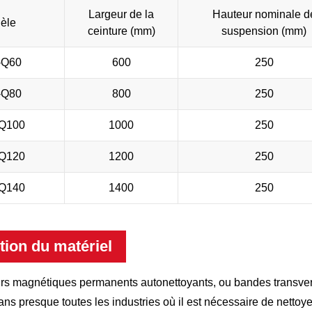
Largeur de la
Hauteur nominale d
èle
ceinture (mm)
suspension (mm)
-Q60
600
250
-Q80
800
250
Q100
1000
250
Q120
1200
250
Q140
1400
250
tion du matériel
urs magnétiques permanents autonettoyants, ou bandes trans
dans presque toutes les industries où il est nécessaire de nettoye