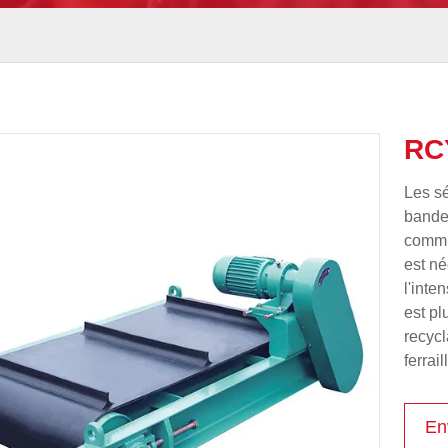
RC
Les s
bande
commun
est né
l'inte
est pl
recycl
ferrai
En