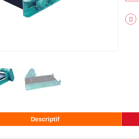

Descriptif