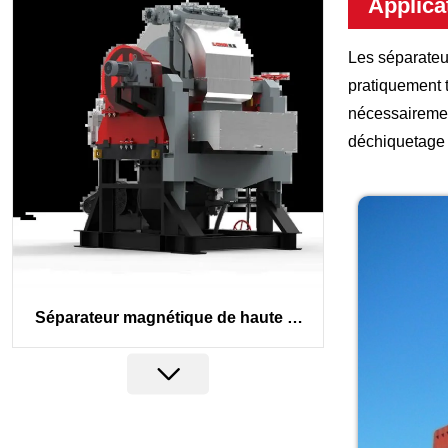
Applica
Les séparateu
pratiquement t
nécessairement
déchiquetage d
Séparateur magnétique de haute in
tensité à anneau vertical intelligent