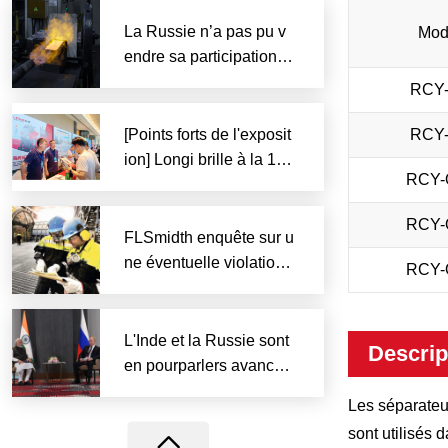
tions canadiennes.
La Russie n’a pas pu v
Mod
endre sa participation d
ans la société minière a
RCY
urifère UGC car person
ne n’a soumissionné au
[Points forts de l'exposit
RCY
x enchères.
ion] Longi brille à la 19e
RCY-
Conférence sur les min
éraux non métalliques
RCY-
FLSmidth enquête sur u
ne éventuelle violation
RCY-
des sanctions contre la
Russie.
LCT
L'Inde et la Russie sont
Descrip
en pourparlers avancés
sur un accord sur les mi
Les séparate
néraux essentiels.
sont utilisés 