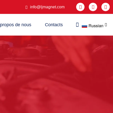



info@ljmagnet.com

 propos de nous
Contacts
Russian