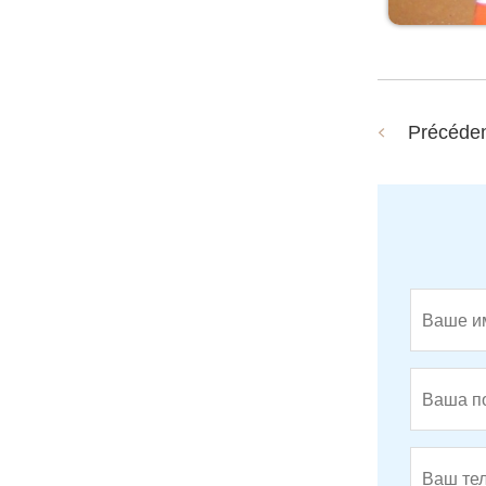
Précéde
Séparateurs de fer suspendus mag
nétiques permanents autonettoyan
ts de type léger