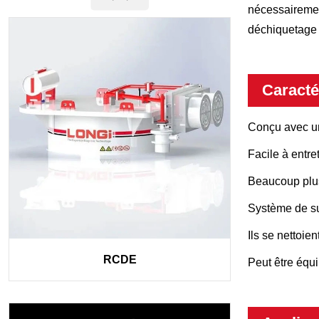
nécessairement
déchiquetage d
Caracté
Conçu avec une
Facile à entret
Beaucoup plus
Système de su
Ils se nettoien
RCDE
Peut être équi