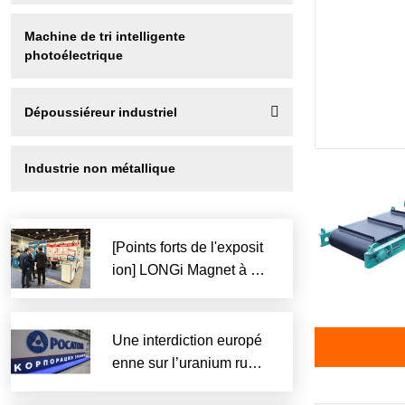
Machine de tri intelligente 
photoélectrique

Dépoussiéreur industriel
Industrie non métallique
[Points forts de l'exposit
ion] LONGi Magnet à la
Convention CIM 2026 à
Vancouver
Une interdiction europé
PDC
enne sur l’uranium russ
e stimulerait les exporta