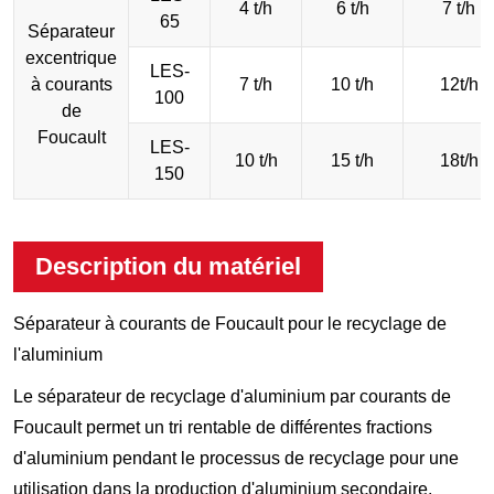
4 t/h
6 t/h
7 t/h
65
Séparateur
excentrique
LES-
à courants
7 t/h
10 t/h
12t/h
100
de
Foucault
LES-
10 t/h
15 t/h
18t/h
150
Description du matériel
Séparateur à courants de Foucault pour le recyclage de
l'aluminium
Le séparateur de recyclage d'aluminium par courants de
Foucault permet un tri rentable de différentes fractions
d'aluminium pendant le processus de recyclage pour une
utilisation dans la production d'aluminium secondaire.