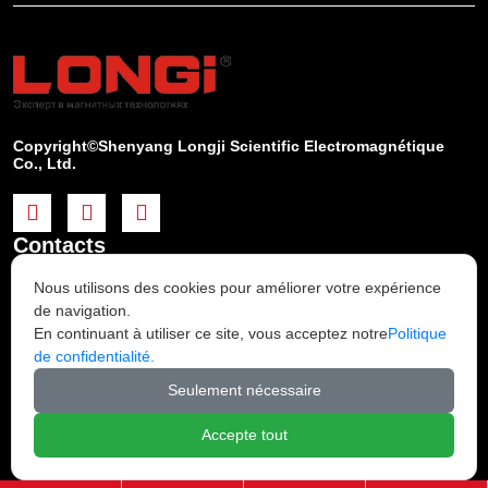
Copyright©Shenyang Longji Scientific Electromagnétique
Co., Ltd.



Contacts
Nous utilisons des cookies pour améliorer votre expérience
#6, Wenhua Road, zone de développement

de navigation.
économique de Fushun, Chine 113122
En continuant à utiliser ce site, vous acceptez notre
Politique
de confidentialité.

info@ljmagnet.com
Seulement nécessaire

+86-24-56700058
Accepte tout