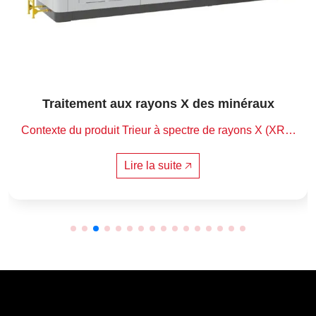
Traitement aux rayons X des minéraux
Contexte du produit Trieur à spectre de rayons X (XRF)
 Les taux d'épuisement des minéraux ont augmenté à m
esure que l'exploitation minière s'est développée au fil
Lire la suite 🡥
 des années, ce qui a entraîné une augmentation de la
 consommation d'énergie et de matériaux dans les proc
essus de concassage, de broyage et de criblage en ava
l, ce qui a entraîné une augmentation des coûts de prod
uction. Ainsi, le pré-tri est un moyen efficace d’améliore
r l’efficacité de la production et de réduire les coûts de p
roduction.